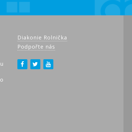
Diakonie Rolnička
Podpořte nás
ku
ho
!