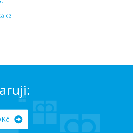
s:
a.cz
ruji:
0Kč