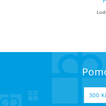
P
Lud
Pomo
300 K