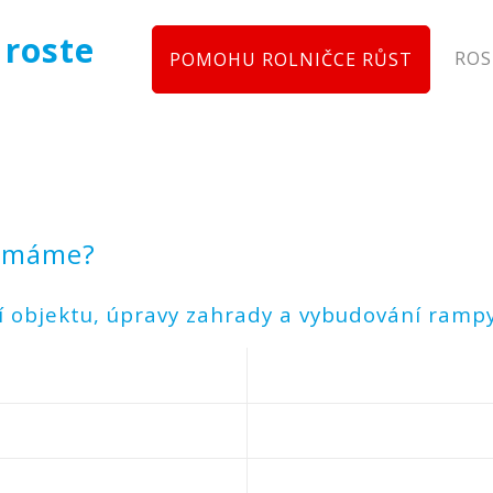
 roste
ROS
POMOHU ROLNIČCE RŮST
ž máme?
í objektu, úpravy zahrady a vybudování rampy