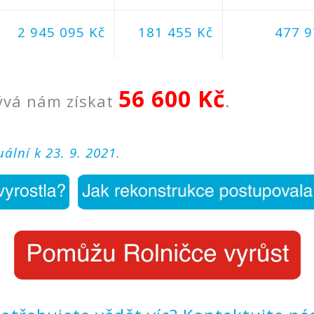
2 945 095 Kč
181 455 Kč
477 9
56 600 Kč
bývá nám získat
.
uální k 23. 9. 2021.