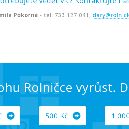
otřebujete vědět víc? Kontaktujte ná
mila Pokorná
- tel: 733 127 041,
dary@rolnick
hu Rolničce vyrůst. Da
č
500 Kč
1 00