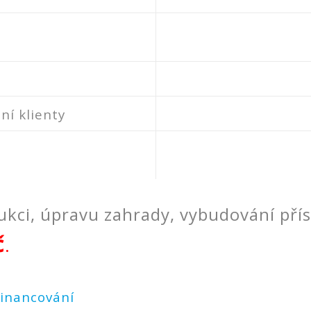
ní klienty
ukci, úpravu zahrady, vybudování pří
č
.
financování